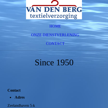
HOME
ONZE DIENSTVERLENING
CONTACT
Since 1950
Contact
Adres
Zeelandhaven 5-k